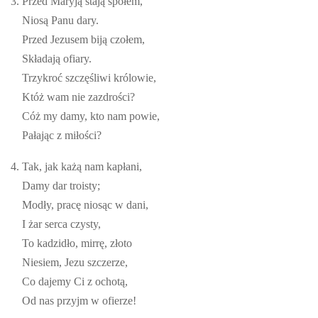
3. Przed Maryją stają społem,
Niosą Panu dary.
Przed Jezusem biją czołem,
Składają ofiary.
Trzykroć szczęśliwi królowie,
Któż wam nie zazdrości?
Cóż my damy, kto nam powie,
Pałając z miłości?
4. Tak, jak każą nam kapłani,
Damy dar troisty;
Modły, pracę niosąc w dani,
I żar serca czysty,
To kadzidło, mirrę, złoto
Niesiem, Jezu szczerze,
Co dajemy Ci z ochotą,
Od nas przyjm w ofierze!