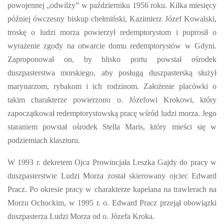
powojennej „odwilży” w październiku 1956 roku. Kilka miesięcy
później ówczesny biskup chełmiński, Kazimierz Józef Kowalski,
troskę o ludzi morza powierzył redemptorystom i poprosił o
wyrażenie zgody na otwarcie domu redemptorystów w Gdyni.
Zaproponował on, by blisko portu powstał ośrodek
duszpasterstwa morskiego, aby posługą duszpasterską służył
marynarzom, rybakom i ich rodzinom. Założenie placówki o
takim charakterze powierzono o. Józefowi Krokowi, który
zapoczątkował redemptorystowską pracę wśród ludzi morza. Jego
staraniem powstał ośrodek Stella Maris, który mieści się w
podziemiach klasztoru.
W 1993 r. dekretem Ojca Prowincjała Leszka Gajdy do pracy w
duszpasterstwie Ludzi Morza został skierowany ojciec Edward
Pracz. Po okresie pracy w charakterze kapelana na trawlerach na
Morzu Ochockim, w 1995 r. o. Edward Pracz przejął obowiązki
duszpasterza Ludzi Morza od o. Józefa Kroka.