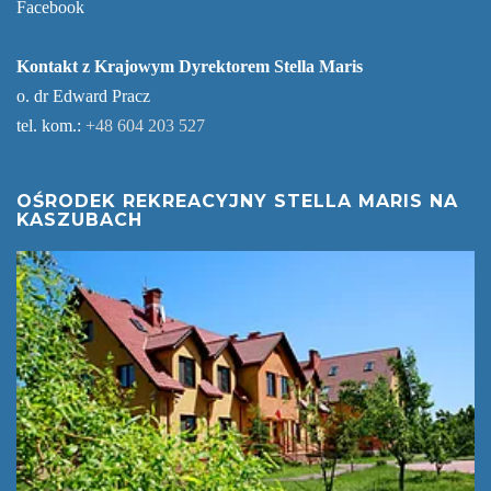
Facebook
Kontakt z Krajowym Dyrektorem Stella Maris
o. dr Edward Pracz
tel. kom.:
+48 604 203 527
OŚRODEK REKREACYJNY STELLA MARIS NA
KASZUBACH