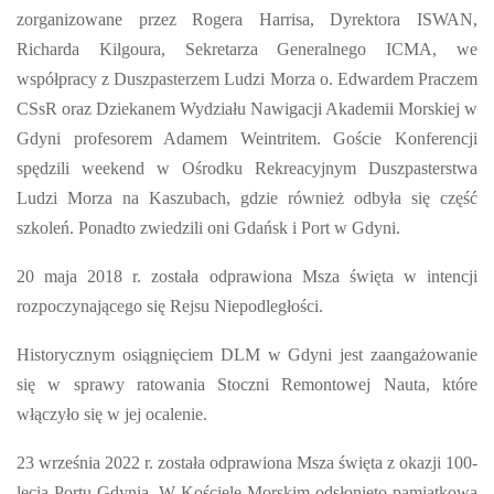
zorganizowane przez Rogera Harrisa, Dyrektora ISWAN,
Richarda Kilgoura, Sekretarza Generalnego ICMA, we
współpracy z Duszpasterzem Ludzi Morza o. Edwardem Praczem
CSsR oraz Dziekanem Wydziału Nawigacji Akademii Morskiej w
Gdyni profesorem Adamem Weintritem. Goście Konferencji
spędzili weekend w Ośrodku Rekreacyjnym Duszpasterstwa
Ludzi Morza na Kaszubach, gdzie również odbyła się część
szkoleń. Ponadto zwiedzili oni Gdańsk i Port w Gdyni.
20 maja 2018 r. została odprawiona Msza święta w intencji
rozpoczynającego się Rejsu Niepodległości.
Historycznym osiągnięciem DLM w Gdyni jest zaangażowanie
się w sprawy ratowania Stoczni Remontowej Nauta, które
włączyło się w jej ocalenie.
23 września 2022 r. została odprawiona Msza święta z okazji 100-
lecia Portu Gdynia. W Kościele Morskim odsłonięto pamiątkową