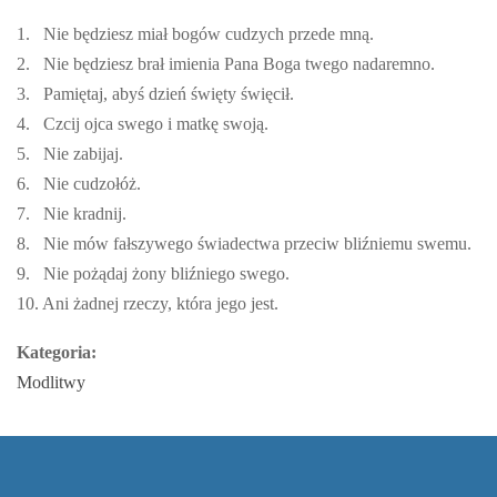
1. Nie będziesz miał bogów cudzych przede mną.
2. Nie będziesz brał imienia Pana Boga twego nadaremno.
3. Pamiętaj, abyś dzień święty święcił.
4. Czcij ojca swego i matkę swoją.
5. Nie zabijaj.
6. Nie cudzołóż.
7. Nie kradnij.
8. Nie mów fałszywego świadectwa przeciw bliźniemu swemu.
9. Nie pożądaj żony bliźniego swego.
10. Ani żadnej rzeczy, która jego jest.
Kategoria:
Modlitwy