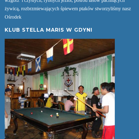
wzgórz i czystych, rybnych jezior, pośród lasów pachnących
żywicą, rozbrzmiewających śpiewem ptaków stworzyliśmy nasz
Ośrodek
KLUB STELLA MARIS W GDYNI