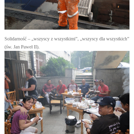
Solidarność – „wszyscy z wszystkimi”, „wszyscy dla wszystkich”
(św. Jan Paweł II).