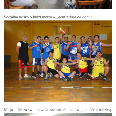
Socjalna troska o ludzi morza – „
dom z dala od domu
”.
Misja – Msza św. pozwala zachować duchową jedność z rodziną.