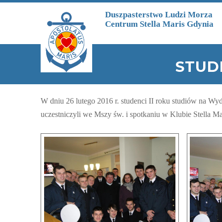
Przejdź do treści
Duszpasterstwo Ludzi Morza
Centrum Stella Maris Gdynia
STUD
W dniu 26 lutego 2016 r. studenci II roku studiów na 
uczestniczyli we Mszy św. i spotkaniu w Klubie Stella M