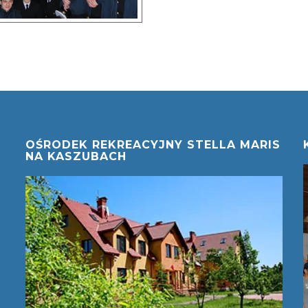
OŚRODEK REKREACYJNY STELLA MARIS
NA KASZUBACH